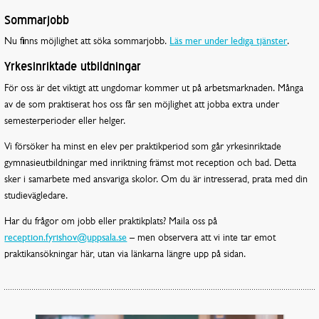
Sommarjobb
Nu finns möjlighet att söka sommarjobb.
Läs mer under lediga tjänster
.
Yrkesinriktade utbildningar
För oss är det viktigt att ungdomar kommer ut på arbetsmarknaden. Många
av de som praktiserat hos oss får sen möjlighet att jobba extra under
semesterperioder eller helger.
Vi försöker ha minst en elev per praktikperiod som går yrkesinriktade
gymnasieutbildningar med inriktning främst mot reception och bad. Detta
sker i samarbete med ansvariga skolor. Om du är intresserad, prata med din
studievägledare.
Har du frågor om jobb eller praktikplats? Maila oss på
reception.fyrishov@uppsala.se
– men observera att vi inte tar emot
praktikansökningar här, utan via länkarna längre upp på sidan.