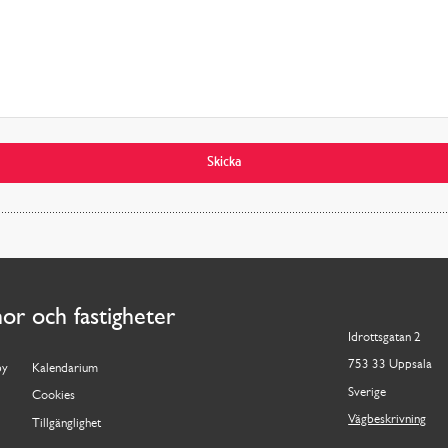
Skicka
nor och fastigheter
Idrottsgatan 2
753 33 Uppsala
by
Kalendarium
Sverige
Cookies
Vägbeskrivning
Tillgänglighet