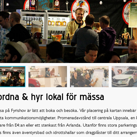
rdna & hyr lokal för mässa
a på Fyrishov är lätt att boka och besöka. Vår placering på kartan innebär
ta kommunikationsmöjligheter. Promenadavstånd till centrala Uppsala, en 
are från E4:an eller ett stenkast från Arlanda. Utanför finns stora parkerings
s finns även äventyrsbad och idrottshallar som dragplåster till ditt arrange