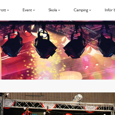
rott
Event
Skola
Camping
Inför 