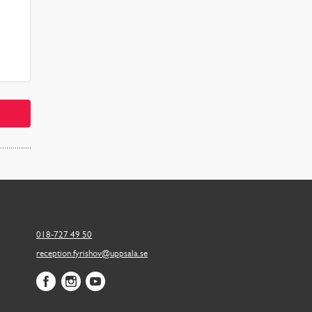
018-727 49 50
reception.fyrishov@uppsala.se