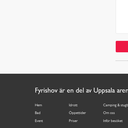
Fyrishov är en del av Uppsala are
Hem
Idrott
Camping & stug
Bad
Öppettider
Om oss
Event
Priser
Inför besöket