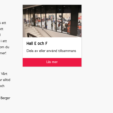
 att
att
l
i att
Hall E och F
 om du
Dela av eller använd tillsammans
 mer!
Läs mer
 Vårt
 alltid
och
 Berger