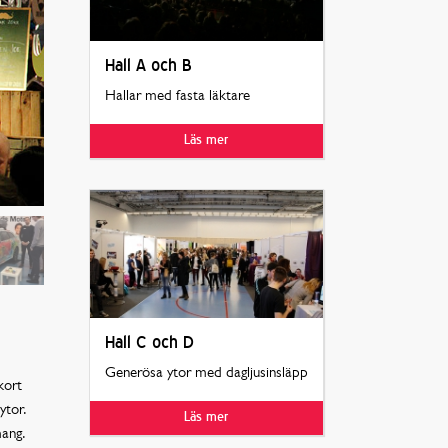
Hall A och B
Hallar med fasta läktare
Läs mer
Hall C och D
Generösa ytor med dagljusinsläpp
kort
ytor.
Läs mer
mang.