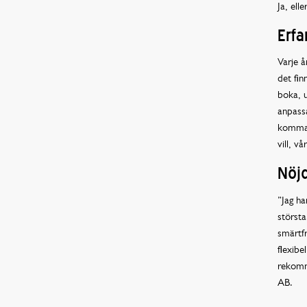
Ja, elle
Erf
Varje å
det fin
boka, u
anpassa
komma i
vill, v
Nöjd
”Jag ha
största
smärtfr
flexibe
rekomm
AB.