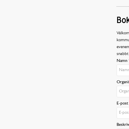
Bok
Välkomm
kommune
evenema
snabbt 
Namn 
Organi
E-post
Beskri