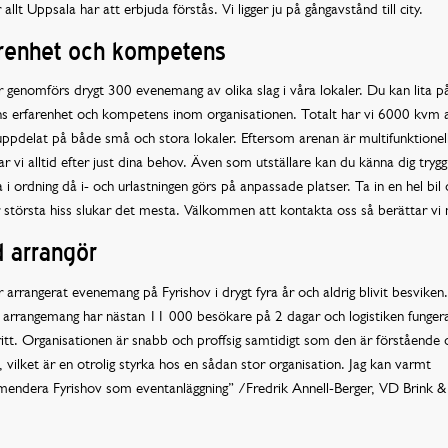
r allt Uppsala har att erbjuda förstås. Vi ligger ju på gångavstånd till city.
arenhet och kompetens
r genomförs drygt 300 evenemang av olika slag i våra lokaler. Du kan lita på
ns erfarenhet och kompetens inom organisationen. Totalt har vi 6000 kvm 
ppdelat på både små och stora lokaler. Eftersom arenan är multifunktionel
r vi alltid efter just dina behov. Även som utställare kan du känna dig trygg 
 ordning då i- och urlastningen görs på anpassade platser. Ta in en hel bil
år största hiss slukar det mesta. Välkommen att kontakta oss så berättar vi
 arrangör
r arrangerat evenemang på Fyrishov i drygt fyra år och aldrig blivit besviken.
 arrangemang har nästan 11 000 besökare på 2 dagar och logistiken fungerar
itt. Organisationen är snabb och proffsig samtidigt som den är förstående 
l, vilket är en otrolig styrka hos en sådan stor organisation. Jag kan varmt
endera Fyrishov som eventanläggning” /Fredrik Annell-Berger, VD Brink &