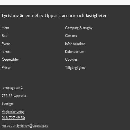
Fyrishov är en del av Uppsala arenor och fastigheter
Hem
Camping & stugby
Bad
Om oss
Event
Inför besöket
Idrott
Kalendarium
Öppettider
Cookies
Priser
Tillgänglighet
Idrottsgatan 2
753 33 Uppsala
Sverige
Vägbeskrivning
018-727 49 50
reception.fyrishov@uppsala.se