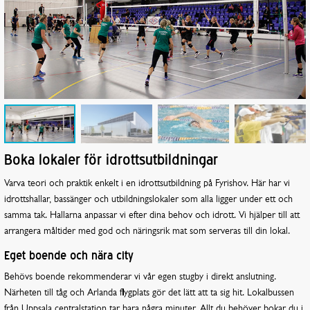
Boka lokaler för idrottsutbildningar
Varva teori och praktik enkelt i en idrottsutbildning på Fyrishov. Här har vi
idrottshallar, bassänger och utbildningslokaler som alla ligger under ett och
samma tak. Hallarna anpassar vi efter dina behov och idrott. Vi hjälper till att
arrangera måltider med god och näringsrik mat som serveras till din lokal.
Eget boende och nära city
Behövs boende rekommenderar vi vår egen stugby i direkt anslutning.
Närheten till tåg och Arlanda flygplats gör det lätt att ta sig hit. Lokalbussen
från Uppsala centralstation tar bara några minuter. Allt du behöver bokar du i