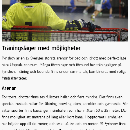
Träningsläger med möjligheter
Fyrishov är en av Sveriges största arenor för bad och idrott med perfekt läge
nära Uppsala centrum. Många föreningar och förbund har träningsläger på
Fyrishov. Träning och boende finns under samma tak, kombinerat med roliga
fritidsaktiviteter.
Arenan
För torra idrotter finns sex fullstora hallar och flera mindre. Det finns även
specialutrustade hallar för fäktning, bowling, dans, aerobics och gymnastik. För
vattensporter finns bassängen i simhallen som har måtten 50 x 25 meter. Där
finns möjlighet att simträna på lång eller kort bana. Hopptornet i simhallen
har höjder upp till tio meter, och svikt på tre och en meter. På Fyrishov finns