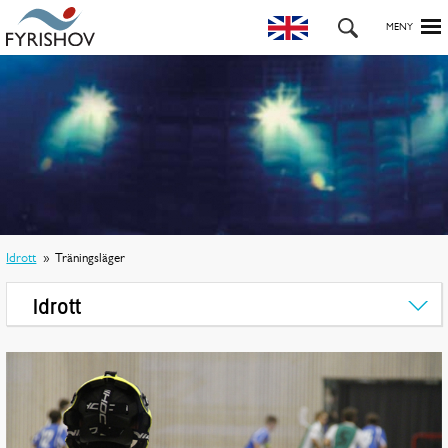
Idrott
Träningsläger
Idrott