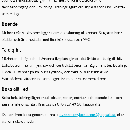
även ett Friskis&Svettis-gym. Vi har flera olika möteslokaler för
teorigenomgång och utbildning. Träningslägret kan anpassas för såväl knatte-
som elitlag.
Boende
Ni bor i vår stugby som ligger i direkt anslutning till arenan. Stugorna har 4
bäddar och är utrustade med litet kök, dusch och WC.
Ta dig hit
Närheten till tåg och till Arlanda flygplats gör att det är lätt att ta sig till hit.
Lokalbussen mellan Fyrishov och centralstationen tar några minuter. Busslinje
1 och 10 stannar på hållplats Fyrishov, och flera bussar stannar vid
Svartbäckens vårdcentral som ligger tre minuters promenad bort.
Boka allt-i-ett
Boka hela träningslägret med lokaler, banor, entréer och boende i ett och
samma telefonsamtal. Ring oss på 018-727 49 50, knappval 2.
Du kan även boka genom att maila
evenemang.konferens@uppsala.se
eller
via formuläret nedan.