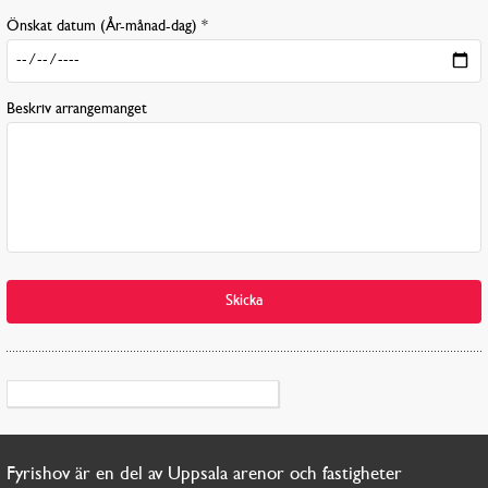
Önskat datum (År-månad-dag) *
Beskriv arrangemanget
Skicka
Fyrishov är en del av Uppsala arenor och fastigheter