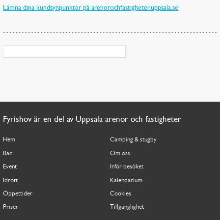
Lämna dina kundsynpunkter på arenorochfastigheter.uppsala.se
Fyrishov är en del av Uppsala arenor och fastigheter
Hem
Camping & stugby
Bad
Om oss
Event
Inför besöket
Idrott
Kalendarium
Öppettider
Cookies
Priser
Tillgänglighet