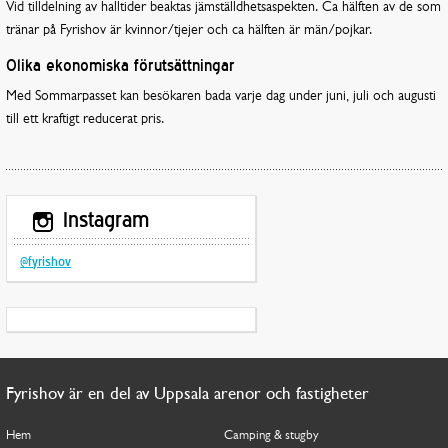
Vid tilldelning av halltider beaktas jämställdhetsaspekten. Ca hälften av de som
tränar på Fyrishov är kvinnor/tjejer och ca hälften är män/pojkar.
Olika ekonomiska förutsättningar
Med Sommarpasset kan besökaren bada varje dag under juni, juli och augusti
till ett kraftigt reducerat pris.
Instagram
@fyrishov
Fyrishov är en del av Uppsala arenor och fastigheter
Hem
Camping & stugby