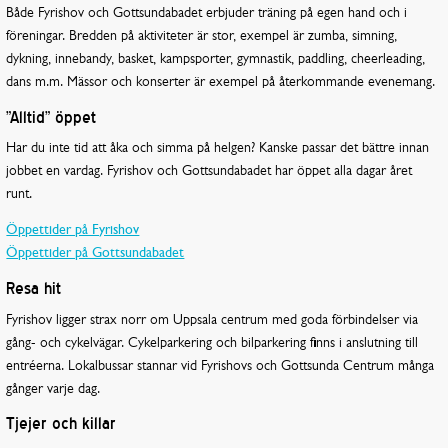
Både Fyrishov och Gottsundabadet erbjuder träning på egen hand och i
föreningar. Bredden på aktiviteter är stor, exempel är zumba, simning,
dykning, innebandy, basket, kampsporter, gymnastik, paddling, cheerleading,
dans m.m. Mässor och konserter är exempel på återkommande evenemang.
”Alltid” öppet
Har du inte tid att åka och simma på helgen? Kanske passar det bättre innan
jobbet en vardag. Fyrishov och Gottsundabadet har öppet alla dagar året
runt.
Öppettider på Fyrishov
Öppettider på Gottsundabadet
Resa hit
Fyrishov ligger strax norr om Uppsala centrum med goda förbindelser via
gång- och cykelvägar. Cykelparkering och bilparkering finns i anslutning till
entréerna. Lokalbussar stannar vid Fyrishovs och Gottsunda Centrum många
gånger varje dag.
Tjejer och killar