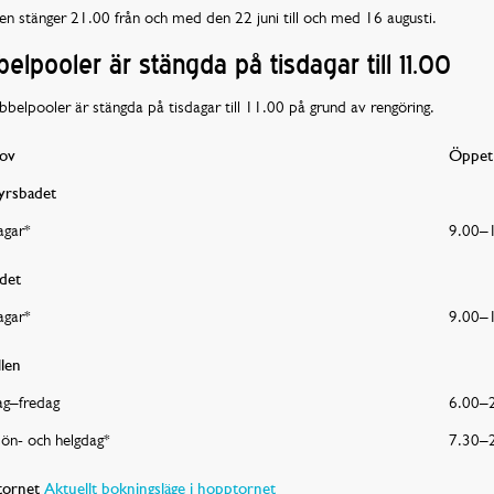
en stänger 21.00 från och med den 22 juni till och med 16 augusti.
elpooler är stängda på tisdagar till 11.00
bbelpooler är stängda på tisdagar till 11.00 på grund av rengöring.
hov
Öppet
yrsbadet
agar*
9.00–
det
agar*
9.00–
len
g–fredag
6.00–
sön- och helgdag*
7.30–
ornet
Aktuellt bokningsläge i hopptornet