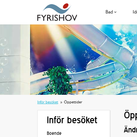
Bad
Id
Inför besöket
Öppettider
Öpp
Inför besöket
Ändr
Boende