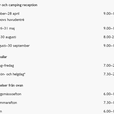
y och camping reception
ber–28 april
9.00–
shovs huvudentré
il–31 maj
9.00–
–30 augusti
8.00-2
gusti–30 september
9.00–
allar
g–fredag
7.00–
sön- och helgdag*
7.30–
elser från ovan
rgsmässoafton
6.00–
mmarafton
7.30–
on
6.00–