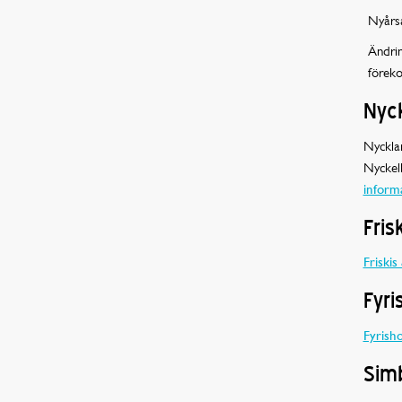
Nyårs
Ändrin
förek
Nyc
Nyckla
Nyckelh
inform
Fris
Friskis
Fyri
Fyrisho
Sim