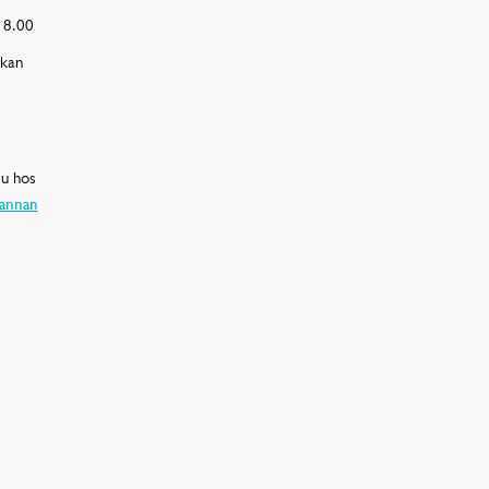
18.00
 kan
du hos
 annan