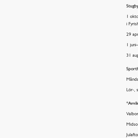
Stugb
1 okto
i Fyri
29 apr
1 juni
31 au
Sporth
Månda
Lör-, 
*Avvik
Valbo
Midso
Julaft