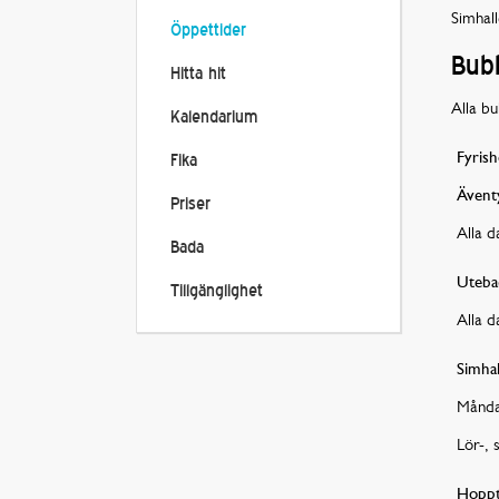
Simhall
Öppettider
Bubb
Hitta hit
Alla bu
Kalendarium
Fyris
Fika
Ävent
Priser
Alla d
Bada
Uteba
Tillgänglighet
Alla d
Simhal
Månda
Lör-, 
Hoppt