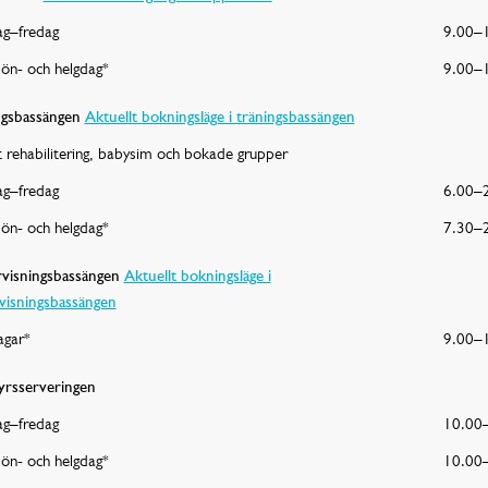
g–fredag
9.00–
sön- och helgdag*
9.00–
ngsbassängen
Aktuellt bokningsläge i träningsbassängen
 rehabilitering, babysim och bokade grupper
g–fredag
6.00–
sön- och helgdag*
7.30–
visningsbassängen
Aktuellt bokningsläge i
visningsbassängen
agar*
9.00–
yrsserveringen
g–fredag
10.00
sön- och helgdag*
10.00