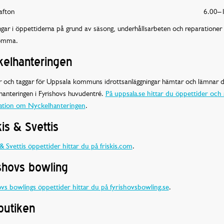
afton
6.00–
gar i öppettiderna på grund av säsong, underhållsarbeten och reparationer
omma.
kelhanteringen
r och taggar för Uppsala kommuns idrottsanläggningar hämtar och lämnar 
anteringen i Fyrishovs huvudentré.
På uppsala.se hittar du öppettider och
ation om Nyckelhanteringen
.
kis & Svettis
 & Svettis öppettider hittar du på friskis.com
.
shovs bowling
vs bowlings öppettider hittar du på fyrishovsbowling.se
.
butiken