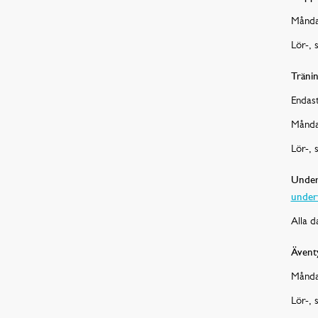
Månda
Lör-, 
Träni
Endast
Månda
Lör-, 
Under
under
Alla d
Ävent
Månda
Lör-, 