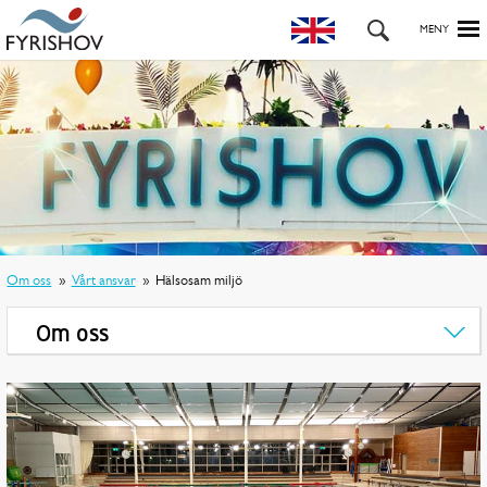
Om oss
Vårt ansvar
Hälsosam miljö
Om oss