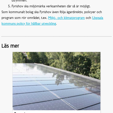
utrymmen.
Fyrishov ska miljömärka verksamheten där så är möjligt.
Som kommunalt bolag ska Fyrishov även följa ägardirektiv, policyer och
program som rör området, t.ex.
Miljö- och klimatprogram
och
Uppsala
kommuns policy för hållbar utveckling
.
Läs mer