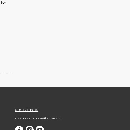
 för
018-727 49 50
reception.fyrishov@uppsala.se