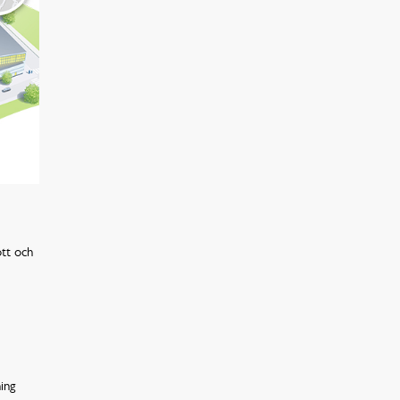
tt och
ing