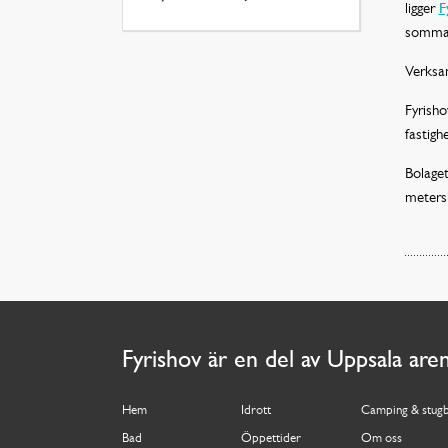
ligger
F
sommari
Verksam
Fyrish
fastigh
Bolage
meters
Fyrishov är en del av Uppsala are
Hem
Idrott
Camping & stug
Bad
Öppettider
Om oss