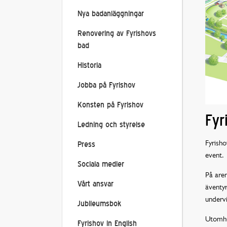
Nya badanläggningar
Renovering av Fyrishovs
bad
Historia
Jobba på Fyrishov
Konsten på Fyrishov
Fyr
Ledning och styrelse
Fyrisho
Press
event.
Sociala medier
På aren
Vårt ansvar
äventy
undervi
Jubileumsbok
Utomhus
Fyrishov in English