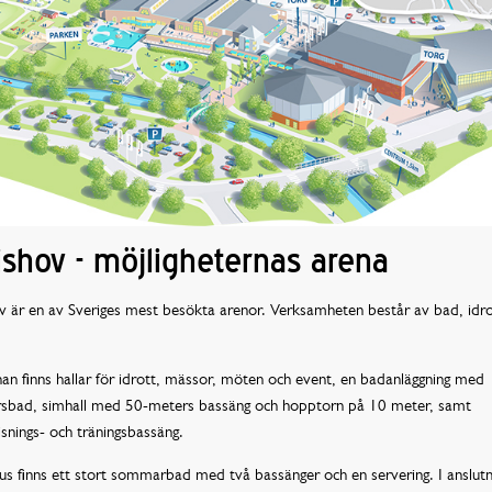
ishov - möjligheternas arena
v är en av Sveriges mest besökta arenor. Verksamheten består av bad, idro
an finns hallar för idrott, mässor, möten och event, en badanläggning med
rsbad, simhall med 50-meters bassäng och hopptorn på 10 meter, samt
snings- och träningsbassäng.
 finns ett stort sommarbad med två bassänger och en servering. I anslutn