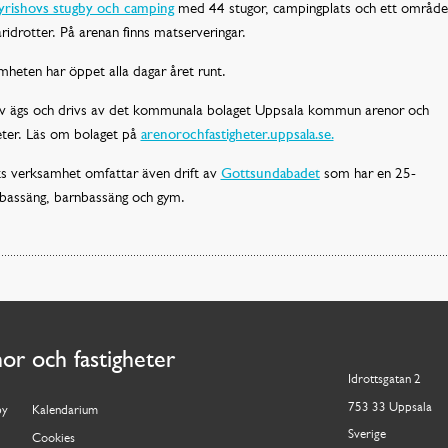
yrishovs stugby och camping
med 44 stugor, campingplats och ett område
drotter. På arenan finns matserveringar.
heten har öppet alla dagar året runt.
ov ägs och drivs av det kommunala bolaget Uppsala kommun arenor och
eter. Läs om bolaget på
arenorochfastigheter.uppsala.se.
ts verksamhet omfattar även drift av
Gottsundabadet
som har en 25-
bassäng, barnbassäng och gym.
nor och fastigheter
Idrottsgatan 2
753 33 Uppsala
by
Kalendarium
Sverige
Cookies