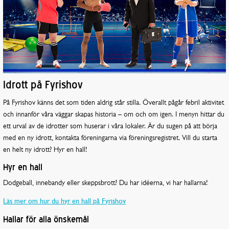
Idrott på Fyrishov
På Fyrishov känns det som tiden aldrig står stilla. Överallt pågår febril aktivitet
och innanför våra väggar skapas historia – om och om igen. I menyn hittar du
ett urval av de idrotter som huserar i våra lokaler. Är du sugen på att börja
med en ny idrott, kontakta föreningarna via föreningsregistret. Vill du starta
en helt ny idrott? Hyr en hall!
Hyr en hall
Dodgeball, innebandy eller skeppsbrott? Du har idéerna, vi har hallarna!
Läs mer om hur du hyr en hall på Fyrishov
Hallar för alla önskemål