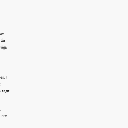
 av
står
fråga
ss. I
g
 tagit
,
inte