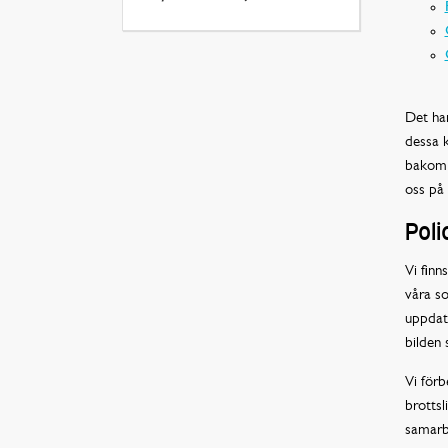
Det har
dessa k
bakom h
oss på 
Poli
Vi finn
våra so
uppdate
bilden 
Vi förb
brottsl
samarb