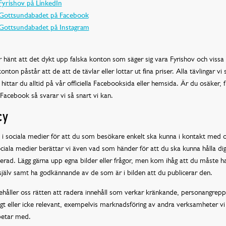
Fyrishov på LinkedIn
Gottsundabadet på Facebook
Gottsundabadet på Instagram
 hänt att det dykt upp falska konton som säger sig vara Fyrishov och vissa
onton påstår att de att de tävlar eller lottar ut fina priser. Alla tävlingar vi 
ittar du alltid på vår officiella Facebooksida eller hemsida. Är du osäker, 
Facebook så svarar vi så snart vi kan.
cy
s i sociala medier för att du som besökare enkelt ska kunna i kontakt med o
ciala medier berättar vi även vad som händer för att du ska kunna hålla di
rad. Lägg gärna upp egna bilder eller frågor, men kom ihåg att du måste ha
själv samt ha godkännande av de som är i bilden att du publicerar den.
ehåller oss rätten att radera innehåll som verkar kränkande, personangrepp
igt eller icke relevant, exempelvis marknadsföring av andra verksamheter vi 
etar med.