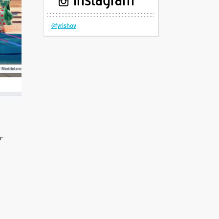
Instagram
@fyrishov
r