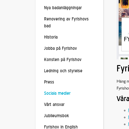
Nya badanläggningar
Renovering av Fyrishovs
bad
Historia
Jobba på Fyrishov
Konsten på Fyrishov
Fyr
Ledning och styrelse
Häng me
Press
Fyrisho
Sociala medier
Våra
Vårt ansvar
Jubileumsbok
Fyrishov in English