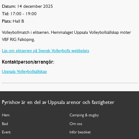
Datum:
14 december 2025
Tid:
17:00 - 19:00
Plats:
Hall B
Volleybollmatch i elitserien. Hemmalaget Uppsala Volleybollsällskap möter
VBF RIG Falköping.
Läs om elitserien på Svensk Volleybolls webbplats
Kontaktperson/arrangör:
Uppsala Volleybollsällskap
Fyrishov är en del av Uppsala arenor och fastigheter
Hem
Camping & stugby
Bad
Om oss
Event
Inför besöket