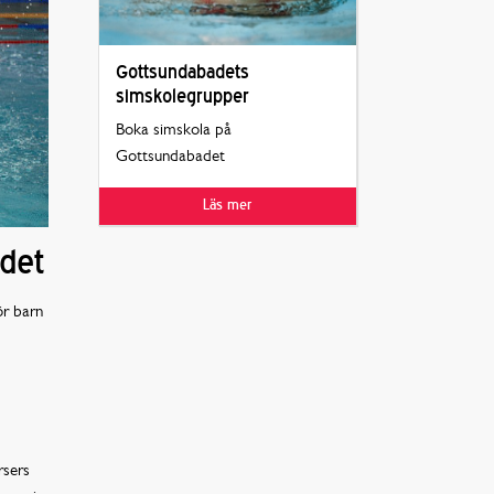
Gottsundabadets
simskolegrupper
Boka simskola på
Gottsundabadet
Läs mer
det
ör barn
rsers