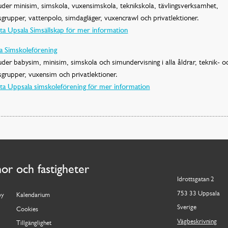
uder minisim, simskola, vuxensimskola, teknikskola, tävlingsverksamhet,
sgrupper, vattenpolo, simdagläger, vuxencrawl och privatlektioner.
ta Upsala Simsällskap för mer information
a Simskoleförening
uder babysim, minisim, simskola och simundervisning i alla åldrar, teknik- o
sgrupper, vuxensim och privatlektioner.
ta Uppsala simskoleförening för mer information
nor och fastigheter
Idrottsgatan 2
753 33 Uppsala
by
Kalendarium
Sverige
Cookies
Vägbeskrivning
Tillgänglighet