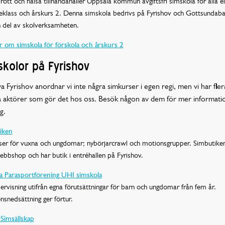
drott och hälsa tillhandahåller Uppsala kommun avgiftsfri simskola för alla el
leklass och årskurs 2. Denna simskola bedrivs på Fyrishov och Gottsundab
 del av skolverksamheten.
r om simskola för förskola och årskurs 2
kolor på Fyrishov
va Fyrishov anordnar vi inte några simkurser i egen regi, men vi har fler
a aktörer som gör det hos oss. Besök någon av dem för mer informati
g.
iken
ser för vuxna och ungdomar; nybörjarcrawl och motionsgrupper. Simbutiken
bbshop och har butik i entréhallen på Fyrishov.
a Parasportförening UHI simskola
rvisning utifrån egna förutsättningar för barn och ungdomar från fem år.
nsnedsättning ger förtur.
Simsällskap