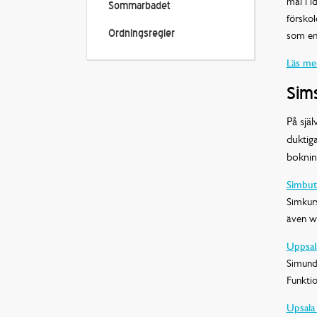
mål i i
Sommarbadet
försko
Ordningsregler
som en
Läs me
Sims
På själ
duktig
boknin
Simbut
Simkur
även we
Uppsal
Simunde
Funktio
Upsala 