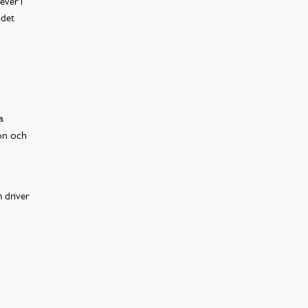
ever i
adet
a
on och
 driver