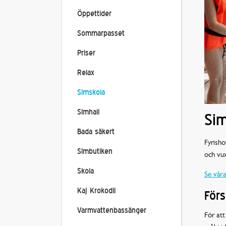
Öppettider
Sommarpasset
Priser
Relax
Simskola
Simhall
Sim
Bada säkert
Fyrish
Simbutiken
och vux
Skola
Se vår
Kaj Krokodil
Förs
Varmvattenbassänger
För att