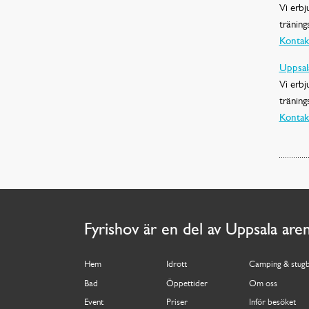
Vi erbj
träning
Kontak
Uppsal
Vi erbj
träning
Kontak
Fyrishov är en del av Uppsala are
Hem
Idrott
Camping & stug
Bad
Öppettider
Om oss
Event
Priser
Inför besöket