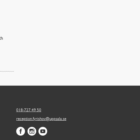
ch
018-727 49 50
reception.fyrishov@uppsala.se