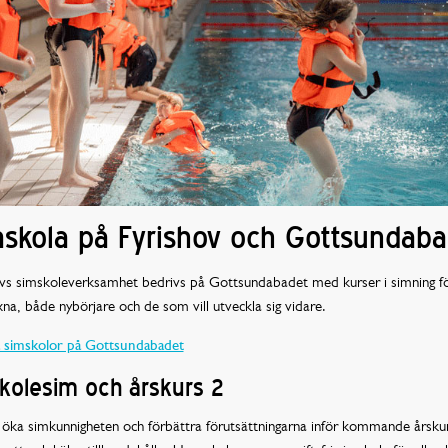
skola på Fyrishov och Gottsundaba
ovs simskoleverksamhet bedrivs på Gottsundabadet med kurser i simning f
na, både nybörjare och de som vill utveckla sig vidare.
a simskolor på Gottsundabadet
kolesim och årskurs 2
 öka simkunnigheten och förbättra förutsättningarna inför kommande årsku