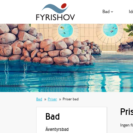
Bad
Id
Bad
Priser
Priser bad
Pri
Bad
Ingen f
Äventyrsbad