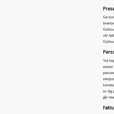
Prese
Ge bort
äventyr
Gottsun
vår hjä
Gottsu
Perso
Vid kö
arenor 
personn
inköpst
kortets
av dig 
går inte
Faktu