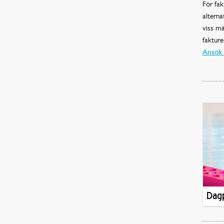
För fak
alterna
viss mä
fakture
Ansök 
Dagp