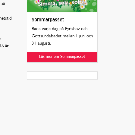
 på
hetstid
Sommarpasset
Bada varje dag på Fyrishov och
Gottsundabadet mellan 1 juni och
n
31 augusti.
16 år
Läs mer om Sommarpasset
-