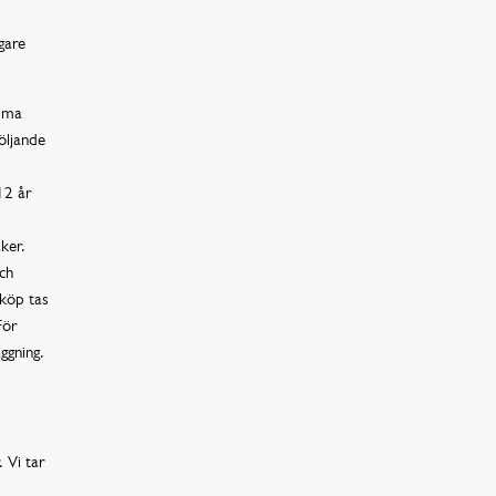
gare
imma
öljande
12 år
ker.
ch
rköp tas
För
ggning.
 Vi tar