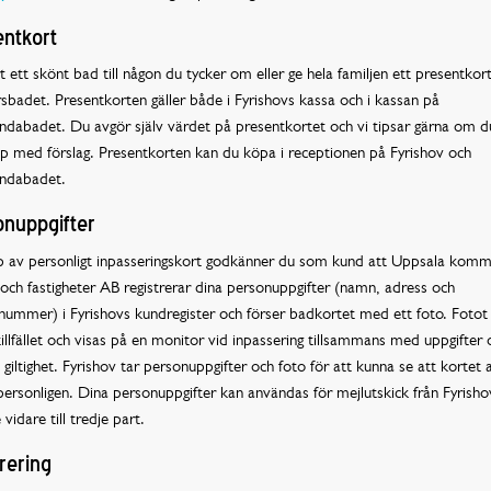
ntkort
 ett skönt bad till någon du tycker om eller ge hela familjen ett presentkor
sbadet. Presentkorten gäller både i Fyrishovs kassa och i kassan på
dabadet. Du avgör själv värdet på presentkortet och vi tipsar gärna om du
lp med förslag. Presentkorten kan du köpa i receptionen på Fyrishov och
ndabadet.
nuppgifter
p av personligt inpasseringskort godkänner du som kund att Uppsala kom
och fastigheter AB registrerar dina personuppgifter (namn, adress och
ummer) i Fyrishovs kundregister och förser badkortet med ett foto. Fotot 
illfället och visas på en monitor vid inpassering tillsammans med uppgifter
 giltighet. Fyrishov tar personuppgifter och foto för att kunna se att kortet
personligen. Dina personuppgifter kan användas för mejlutskick från Fyrish
 vidare till tredje part.
rering