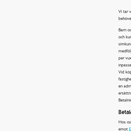
Vi tar 
behöver
Barn oc
och kun
simkunn
medfölj
per vux
inpasse
Vid kö
fastigh
en admi
ersättn
Betalni
Betal
Hos oss
emot
E