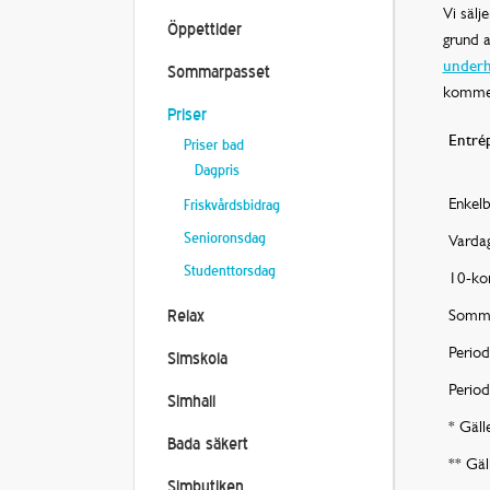
Vi sälj
Öppettider
grund a
underhå
Sommarpasset
kommer 
Priser
Entrép
Priser bad
Dagpris
Enkelbi
Friskvårdsbidrag
Senioronsdag
Vardag
Studenttorsdag
10-ko
Sommar
Relax
Period
Simskola
Period
Simhall
* Gäll
Bada säkert
** Gäl
Simbutiken