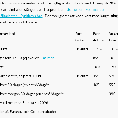
er för närvarande endast kort med giltighetstid till och med 31 augusti 2026
v att simhallen stänger den 1 september.
Läs mer om kommande
llsarbeten i Fyrishovs bad
. Fler möjligheter att köpa kort med längre giltig
att erbjudas till hösten.
riser bad
Barn
Barn
Vuxe
0-3 år
4-15 år
Från 
ljett
Fri entré
115:-
135:-
ar före 14.00 (ej skollov)
Läs mer
85:-
105:-
rt*
1020:-
1200:
passet**, säljstart 1 juni
Fri entré
455:-
570:-
kort 30 dagar (en entré/dag)**
465:-
555:-
kort morgon 30 dagar (en entré/dag)***
390:-
er till och med 31 augusti 2026
ler på Fyrishov och Gottsundabadet