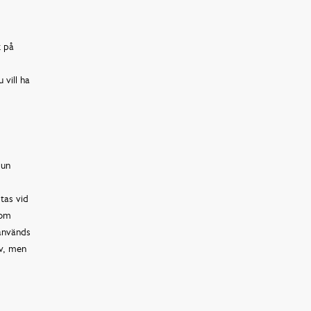
t på
 vill ha
mun
tas vid
 om
 används
ov, men