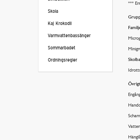
*** En
Skola
Grupp
Kaj Krokodil
Familj
Varmvattenbassänger
Micro
Sommarbadet
Minig
Skolb
Ordningsregler
Idrott
Övrig
Engån
Hand
Scham
Vatten
Hängl