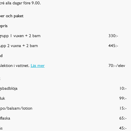
tré alla dagar före 9.00.
er och paket
epris
grupp 1 vuxen + 2 barn
330:-
rupp 2 vuxna + 2 barn
445:-
ad
slektion i vattnet.
Läs mer
70:-/elev
t
gsbadblöja
10:-
duk
99:-
po/balsam/lotion
15:-
flaska
65:-
ås
45:-