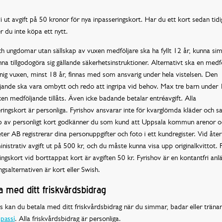
vi ut avgift på 50 kronor för nya inpasseringskort. Har du ett kort sedan tidi
 du inte köpa ett nytt.
h ungdomar utan sällskap av vuxen medföljare ska ha fyllt 12 år, kunna s
na tillgodogöra sig gällande säkerhetsinstruktioner. Alternativt ska en medf
ig vuxen, minst 18 år, finnas med som ansvarig under hela vistelsen. Den
ande ska vara ombytt och redo att ingripa vid behov. Max tre barn under 
en medföljande tillåts. Även icke badande betalar entréavgift. Alla
ringskort är personliga. Fyrishov ansvarar inte för kvarglömda kläder och sa
p av personligt kort godkänner du som kund att Uppsala kommun arenor o
eter AB registrerar dina personuppgifter och foto i ett kundregister. Vid åte
nistrativ avgift ut på 500 kr, och du måste kunna visa upp originalkvittot. 
ingskort vid borttappat kort är avgiften 50 kr. Fyrishov är en kontantfri anlä
ngsalternativen är kort eller Swish.
a med ditt friskvårdsbidrag
 kan du betala med ditt friskvårdsbidrag när du simmar, badar eller tränar.
passi
. Alla friskvårdsbidrag är personliga.