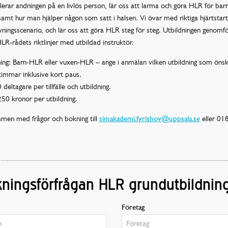
lerar andningen på en livlös person, lär oss att larma och göra HLR för barn
amt hur man hjälper någon som satt i halsen. Vi övar med riktiga hjärtstart
vningsscenario, och lär oss att göra HLR steg för steg. Utbildningen genomf
HLR-rådets riktlinjer med utbildad instruktör.
ing: Barn-HLR eller vuxen-HLR – ange i anmälan vilken utbildning som önsk
timmar inklusive kort paus.
deltagare per tillfälle och utbildning.
250 kronor per utbildning.
men med frågor och bokning till
simakademi.fyrishov@uppsala.se
eller 01
ningsförfrågan HLR grundutbildnin
Företag