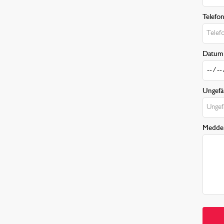
Telefo
Datum 
Ungefär
Medde