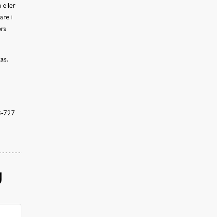
 eller
are i
örs
as.
8-727
g