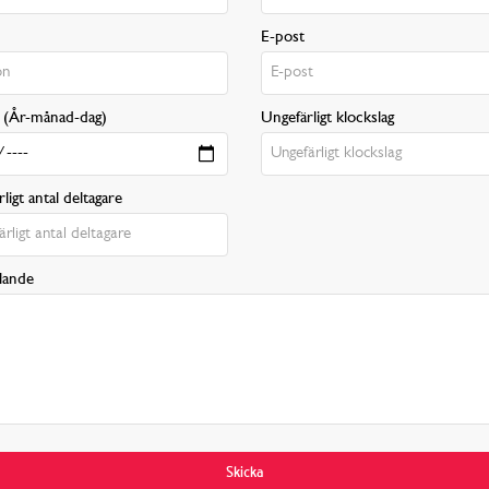
n
E-post
(År-månad-dag)
Ungefärligt klockslag
ligt antal deltagare
lande
Skicka