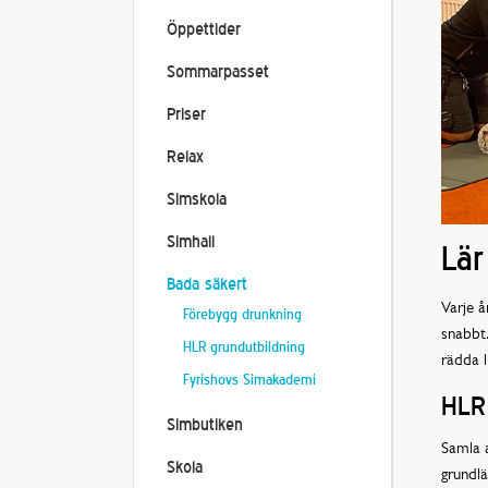
Öppettider
Sommarpasset
Priser
Relax
Simskola
Simhall
Lär
Bada säkert
Varje å
Förebygg drunkning
snabbt.
HLR grundutbildning
rädda l
Fyrishovs Simakademi
HLR 
Simbutiken
Samla a
Skola
grundl