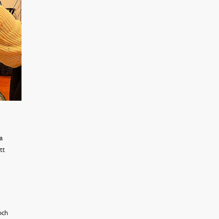
a
tt
och