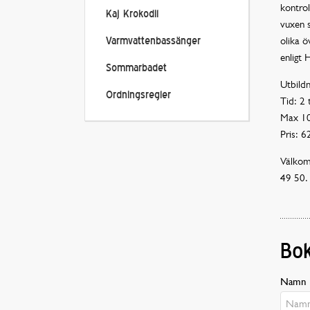
kontrol
Kaj Krokodil
vuxen s
olika ö
Varmvattenbassänger
enligt 
Sommarbadet
Utbildn
Ordningsregler
Tid: 2 
Max 10 
Pris: 6
Välkom
49 50.
Bok
Namn