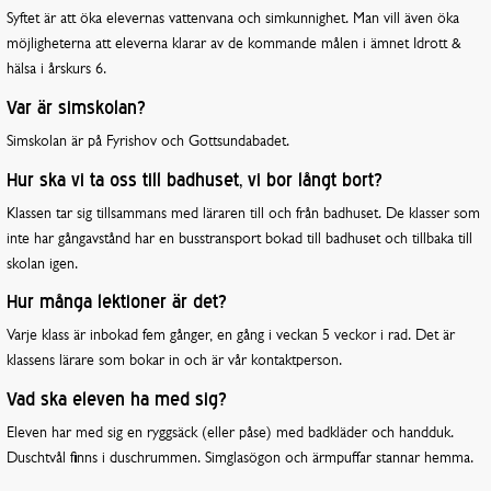
Syftet är att öka elevernas vattenvana och simkunnighet. Man vill även öka
möjligheterna att eleverna klarar av de kommande målen i ämnet Idrott &
hälsa i årskurs 6.
Var är simskolan?
Simskolan är på Fyrishov och Gottsundabadet.
Hur ska vi ta oss till badhuset, vi bor långt bort?
Klassen tar sig tillsammans med läraren till och från badhuset. De klasser som
inte har gångavstånd har en busstransport bokad till badhuset och tillbaka till
skolan igen.
Hur många lektioner är det?
Varje klass är inbokad fem gånger, en gång i veckan 5 veckor i rad. Det är
klassens lärare som bokar in och är vår kontaktperson.
Vad ska eleven ha med sig?
Eleven har med sig en ryggsäck (eller påse) med badkläder och handduk.
Duschtvål finns i duschrummen. Simglasögon och ärmpuffar stannar hemma.