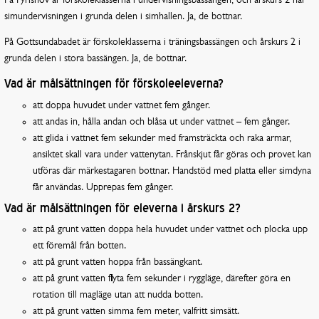
På Fyrishov är förskoleklasserna i undervisningsbassängen, och årskurs 2 har
simundervisningen i grunda delen i simhallen. Ja, de bottnar.
På Gottsundabadet är förskoleklasserna i träningsbassängen och årskurs 2 i
grunda delen i stora bassängen. Ja, de bottnar.
Vad är målsättningen för förskoleeleverna?
att doppa huvudet under vattnet fem gånger.
att andas in, hålla andan och blåsa ut under vattnet – fem gånger.
att glida i vattnet fem sekunder med framsträckta och raka armar,
ansiktet skall vara under vattenytan. Frånskjut får göras och provet kan
utföras där märkestagaren bottnar. Handstöd med platta eller simdyna
får användas. Upprepas fem gånger.
Vad är målsättningen för eleverna i årskurs 2?
att på grunt vatten doppa hela huvudet under vattnet och plocka upp
ett föremål från botten.
att på grunt vatten hoppa från bassängkant.
att på grunt vatten flyta fem sekunder i ryggläge, därefter göra en
rotation till magläge utan att nudda botten.
att på grunt vatten simma fem meter, valfritt simsätt.