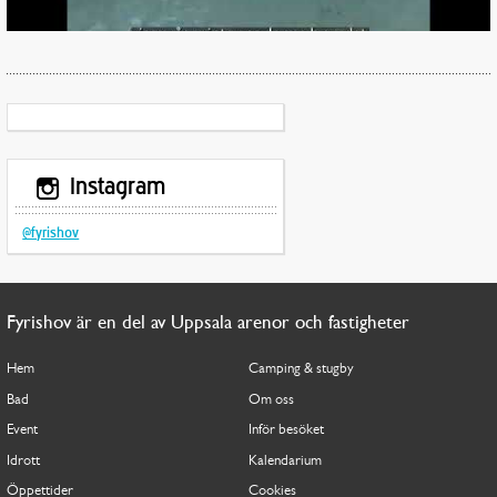
Instagram
@fyrishov
Fyrishov är en del av Uppsala arenor och fastigheter
Hem
Camping & stugby
Bad
Om oss
Event
Inför besöket
Idrott
Kalendarium
Öppettider
Cookies