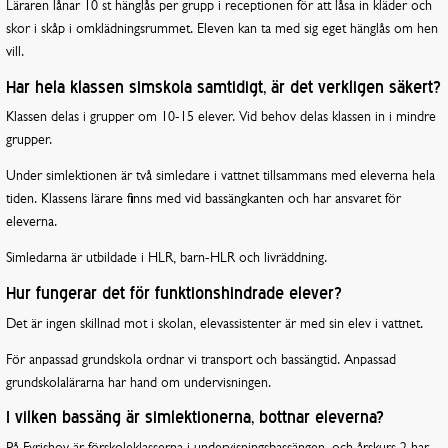
Läraren lånar 10 st hänglås per grupp i receptionen för att låsa in kläder och
skor i skåp i omklädningsrummet. Eleven kan ta med sig eget hänglås om hen
vill.
Har hela klassen simskola samtidigt, är det verkligen säkert?
Klassen delas i grupper om 10-15 elever. Vid behov delas klassen in i mindre
grupper.
Under simlektionen är två simledare i vattnet tillsammans med eleverna hela
tiden. Klassens lärare finns med vid bassängkanten och har ansvaret för
eleverna.
Simledarna är utbildade i HLR, barn-HLR och livräddning.
Hur fungerar det för funktionshindrade elever?
Det är ingen skillnad mot i skolan, elevassistenter är med sin elev i vattnet.
För anpassad grundskola ordnar vi transport och bassängtid. Anpassad
grundskolalärarna har hand om undervisningen.
I vilken bassäng är simlektionerna, bottnar eleverna?