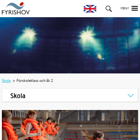
Skola
Förskoleklass och åk 2
Skola