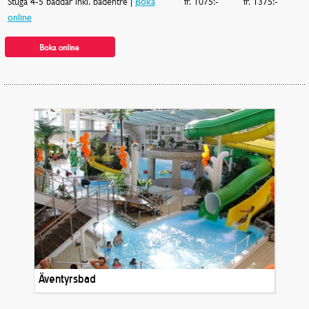
Stuga 4-5 bäddar inkl. badentré |
Boka
fr. 1075:-
fr. 1375:-
online
Äventyrsbad