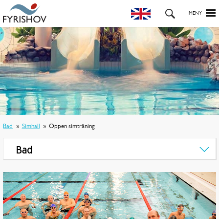
Bad
Simhall
Öppen simträning
Bad