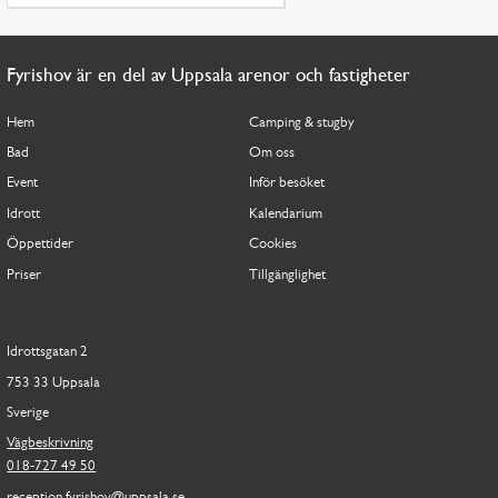
Fyrishov är en del av Uppsala arenor och fastigheter
Hem
Camping & stugby
Bad
Om oss
Event
Inför besöket
Idrott
Kalendarium
Öppettider
Cookies
Priser
Tillgänglighet
Idrottsgatan 2
753 33 Uppsala
Sverige
Vägbeskrivning
018-727 49 50
reception.fyrishov@uppsala.se