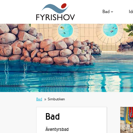
Bad
Id
Bad
Simbutiken
Bad
Äventyrsbad