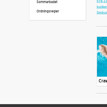
018-23
Sommarbadet
butike
Ordningsregler
Simbut
Cra