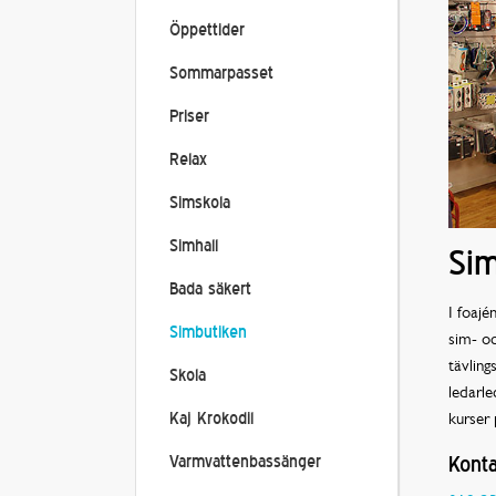
Öppettider
Sommarpasset
Priser
Relax
Simskola
Simhall
Sim
Bada säkert
I foajé
Simbutiken
sim- oc
tävling
Skola
ledarle
kurser
Kaj Krokodil
Konta
Varmvattenbassänger