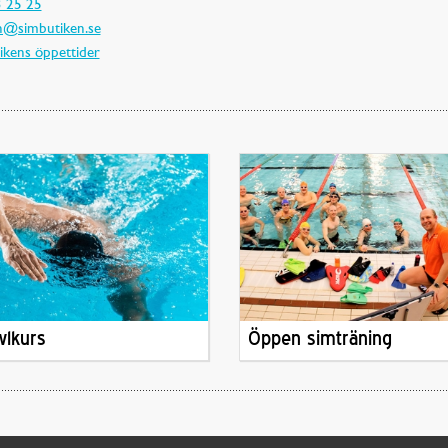
 25 25
n@simbutiken.se
ikens öppettider
wlkurs
Öppen simträning