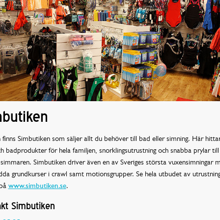
butiken
n finns Simbutiken som säljer allt du behöver till bad eller simning. Här hitta
h badprodukter för hela familjen, snorklingsutrustning och snabba prylar till
ssimmaren. Simbutiken driver även en av Sveriges största vuxensimningar 
dda grundkurser i crawl samt motionsgrupper. Se hela utbudet av utrustnin
 på
www.simbutiken.se
.
kt Simbutiken