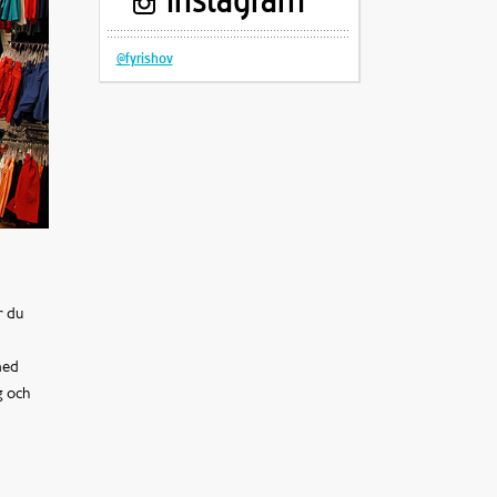
Instagram
@fyrishov
r du
med
g och