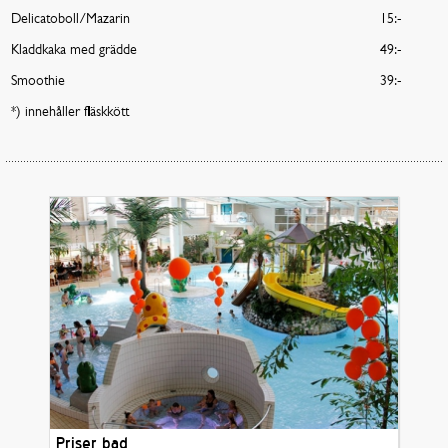
Delicatoboll/Mazarin
15:-
Kladdkaka med grädde
49:-
Smoothie
39:-
*) innehåller fläskkött
Priser bad