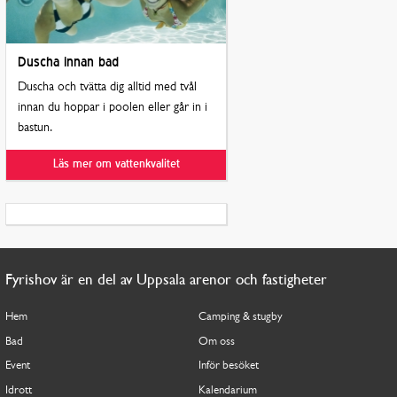
Duscha innan bad
Duscha och tvätta dig alltid med tvål
innan du hoppar i poolen eller går in i
bastun.
Läs mer om vattenkvalitet
Fyrishov är en del av Uppsala arenor och fastigheter
Hem
Camping & stugby
Bad
Om oss
Event
Inför besöket
Idrott
Kalendarium