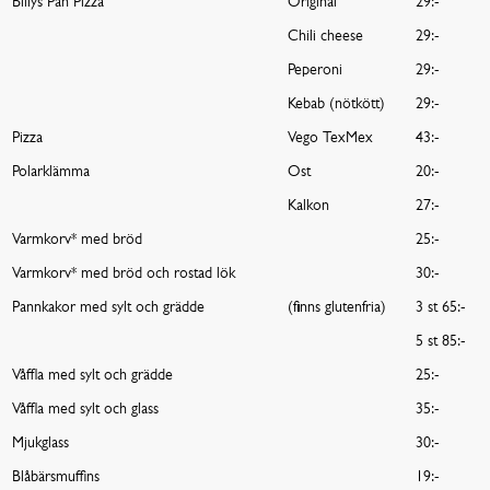
Billys Pan Pizza
Original
29:-
Chili cheese
29:-
Peperoni
29:-
Kebab (nötkött)
29:-
Pizza
Vego TexMex
43:-
Polarklämma
Ost
20:-
Kalkon
27:-
Varmkorv* med bröd
25:-
Varmkorv* med bröd och rostad lök
30:-
Pannkakor med sylt och grädde
(finns glutenfria)
3 st 65:-
5 st 85:-
Våffla med sylt och grädde
25:-
Våffla med sylt och glass
35:-
Mjukglass
30:-
Blåbärsmuffins
19:-