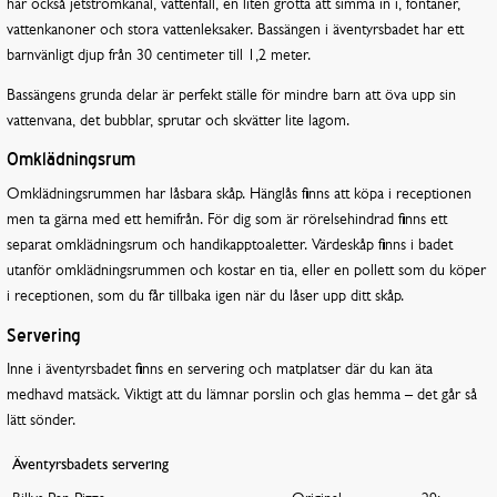
har också jetströmkanal, vattenfall, en liten grotta att simma in i, fontäner,
vattenkanoner och stora vattenleksaker. Bassängen i äventyrsbadet har ett
barnvänligt djup från 30 centimeter till 1,2 meter.
Bassängens grunda delar är perfekt ställe för mindre barn att öva upp sin
vattenvana, det bubblar, sprutar och skvätter lite lagom.
Omklädningsrum
Omklädningsrummen har låsbara skåp. Hänglås finns att köpa i receptionen
men ta gärna med ett hemifrån. För dig som är rörelsehindrad finns ett
separat omklädningsrum och handikapptoaletter. Värdeskåp finns i badet
utanför omklädningsrummen och kostar en tia, eller en pollett som du köper
i receptionen, som du får tillbaka igen när du låser upp ditt skåp.
Servering
Inne i äventyrsbadet finns en servering och matplatser där du kan äta
medhavd matsäck. Viktigt att du lämnar porslin och glas hemma – det går så
lätt sönder.
Äventyrsbadets servering