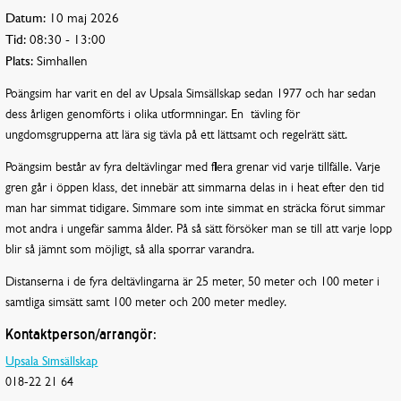
Datum:
10 maj 2026
Tid:
08:30 - 13:00
Plats:
Simhallen
Poängsim har varit en del av Upsala Simsällskap sedan 1977 och har sedan
dess årligen genomförts i olika utformningar. En tävling för
ungdomsgrupperna att lära sig tävla på ett lättsamt och regelrätt sätt.
Poängsim består av fyra deltävlingar med flera grenar vid varje tillfälle. Varje
gren går i öppen klass, det innebär att simmarna delas in i heat efter den tid
man har simmat tidigare. Simmare som inte simmat en sträcka förut simmar
mot andra i ungefär samma ålder. På så sätt försöker man se till att varje lopp
blir så jämnt som möjligt, så alla sporrar varandra.
Distanserna i de fyra deltävlingarna är 25 meter, 50 meter och 100 meter i
samtliga simsätt samt 100 meter och 200 meter medley.
Kontaktperson/arrangör:
Upsala Simsällskap
018-22 21 64