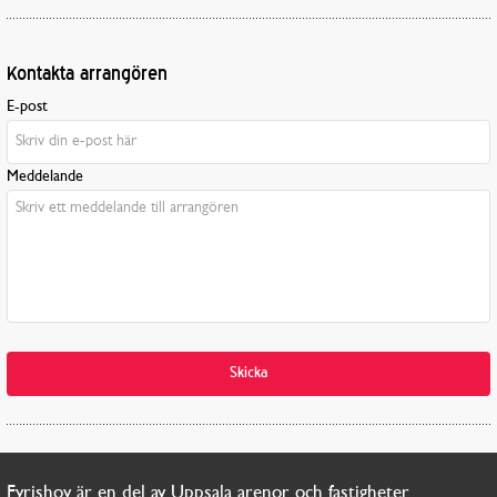
Kontakta arrangören
E-post
Meddelande
Skicka
Fyrishov är en del av Uppsala arenor och fastigheter