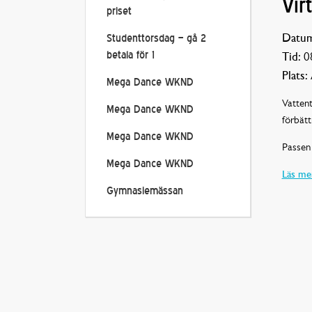
Vir
priset
Datum
Studenttorsdag – gå 2
betala för 1
Tid:
08
Plats:
Mega Dance WKND
Vattent
Mega Dance WKND
förbätt
Mega Dance WKND
Passen 
Mega Dance WKND
Läs mer
Gymnasiemässan