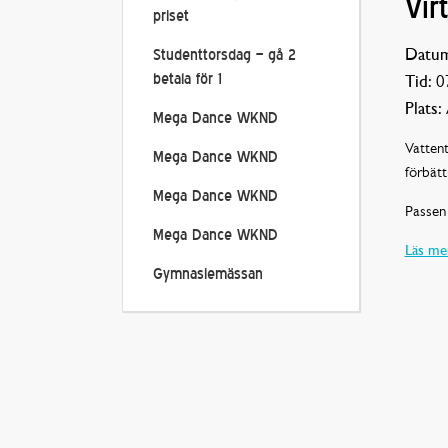
Vir
priset
Datum
Studenttorsdag – gå 2
betala för 1
Tid:
07
Plats:
Mega Dance WKND
Vattent
Mega Dance WKND
förbätt
Mega Dance WKND
Passen 
Mega Dance WKND
Läs mer
Gymnasiemässan