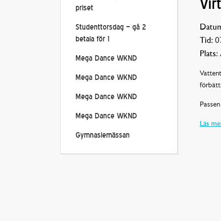
Vir
priset
Datum
Studenttorsdag – gå 2
betala för 1
Tid:
07
Plats:
Mega Dance WKND
Vattent
Mega Dance WKND
förbätt
Mega Dance WKND
Passen 
Mega Dance WKND
Läs mer
Gymnasiemässan