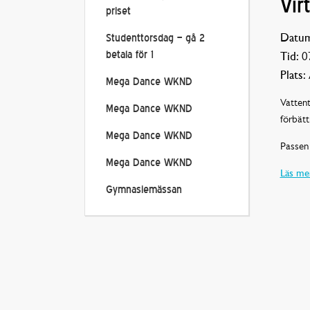
Vir
priset
Datum
Studenttorsdag – gå 2
betala för 1
Tid:
07
Plats:
Mega Dance WKND
Vattent
Mega Dance WKND
förbätt
Mega Dance WKND
Passen 
Mega Dance WKND
Läs mer
Gymnasiemässan