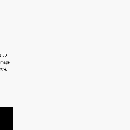
d 30
r mage
tré,