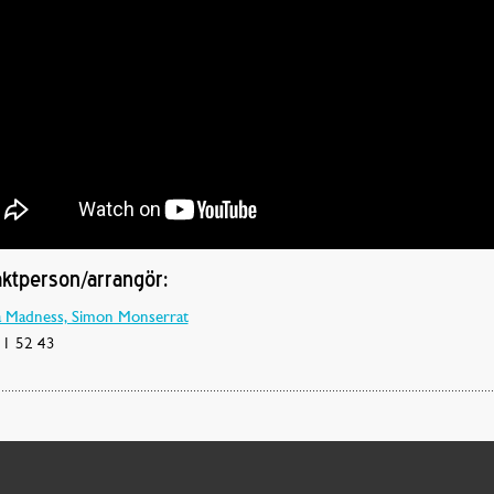
ktperson/arrangör:
Madness, Simon Monserrat
1 52 43