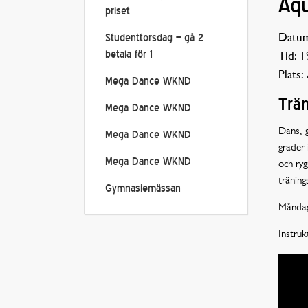
Aq
priset
Datum
Studenttorsdag – gå 2
betala för 1
Tid:
19
Plats:
Mega Dance WKND
Trän
Mega Dance WKND
Dans, g
Mega Dance WKND
grader 
Mega Dance WKND
och ryg
träning
Gymnasiemässan
Måndag
Instru