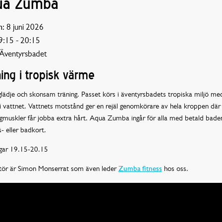
ua Zumba
:
8 juni 2026
:15 - 20:15
Äventyrsbadet
ing i tropisk värme
lädje och skonsam träning. Passet körs i äventyrsbadets tropiska miljö me
i vattnet. Vattnets motstånd ger en rejäl genomkörare av hela kroppen dä
gmuskler får jobba extra hårt. Aqua Zumba ingår för alla med betald baden
s- eller badkort.
ar 19.15-20.15
ktör är Simon Monserrat som även leder
Zumba fitness
hos oss.