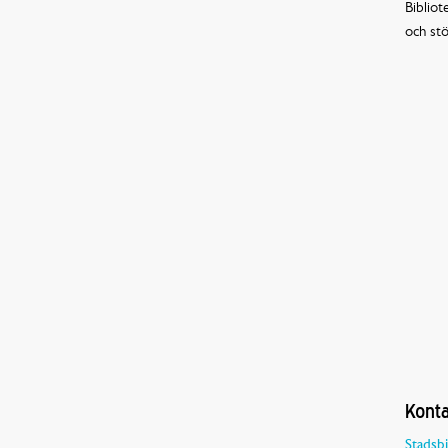
Bibliot
och stö
Konta
Stadsbi