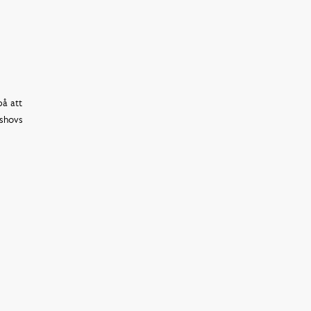
å att
ishovs