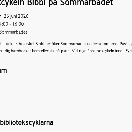
cykeln Bibbi på Sommarbadet
:
25 juni 2026
:00 - 16:00
Sommarbadet
ibliotekets bokcykel Bibbi besöker Sommarbadet under sommaren. Passa p
d dig barnböcker hem eller läs på plats. Vid regn finns bokcykeln inne i Fyr
um
ibliotekscyklarna