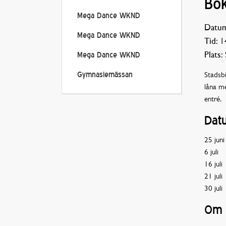
Bok
Mega Dance WKND
Datum
Mega Dance WKND
Tid:
14
Plats:
Mega Dance WKND
Stadsb
Gymnasiemässan
låna me
entré.
Dat
25 juni
6 juli
16 juli
21 juli
30 juli
Om b