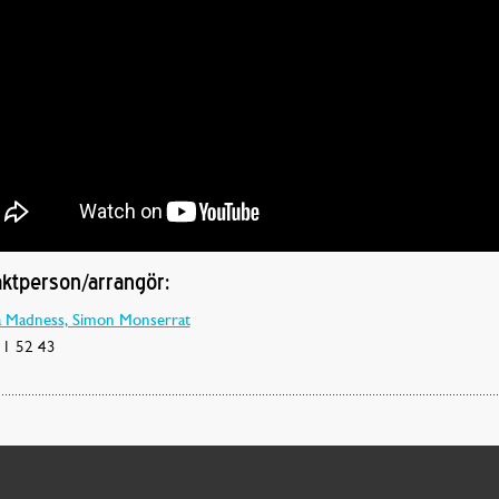
ktperson/arrangör:
Madness, Simon Monserrat
1 52 43