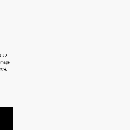
d 30
r mage
tré,