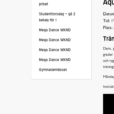
Aq
priset
Datum
Studenttorsdag – gå 2
betala för 1
Tid:
19
Plats:
Mega Dance WKND
Trän
Mega Dance WKND
Dans, g
Mega Dance WKND
grader 
Mega Dance WKND
och ryg
träning
Gymnasiemässan
Måndag
Instru