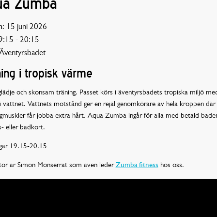
ua Zumba
:
15 juni 2026
:15 - 20:15
Äventyrsbadet
ing i tropisk värme
lädje och skonsam träning. Passet körs i äventyrsbadets tropiska miljö me
i vattnet. Vattnets motstånd ger en rejäl genomkörare av hela kroppen dä
gmuskler får jobba extra hårt. Aqua Zumba ingår för alla med betald baden
s- eller badkort.
ar 19.15-20.15
ktör är Simon Monserrat som även leder
Zumba fitness
hos oss.