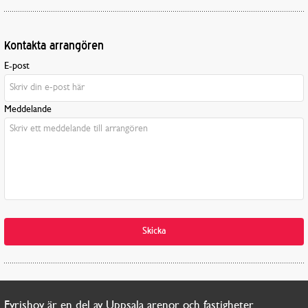
Kontakta arrangören
E-post
Meddelande
Skicka
Fyrishov är en del av Uppsala arenor och fastigheter