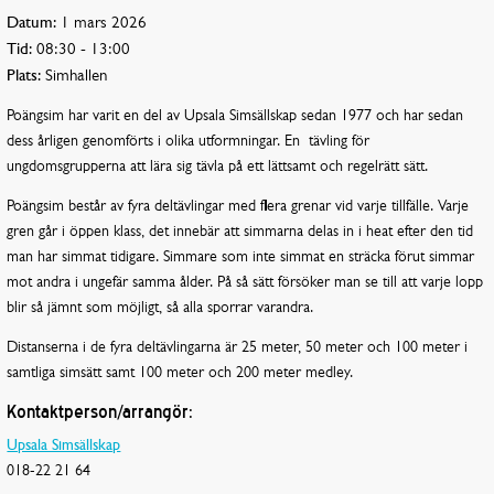
Datum:
1 mars 2026
Tid:
08:30 - 13:00
Plats:
Simhallen
Poängsim har varit en del av Upsala Simsällskap sedan 1977 och har sedan
dess årligen genomförts i olika utformningar. En tävling för
ungdomsgrupperna att lära sig tävla på ett lättsamt och regelrätt sätt.
Poängsim består av fyra deltävlingar med flera grenar vid varje tillfälle. Varje
gren går i öppen klass, det innebär att simmarna delas in i heat efter den tid
man har simmat tidigare. Simmare som inte simmat en sträcka förut simmar
mot andra i ungefär samma ålder. På så sätt försöker man se till att varje lopp
blir så jämnt som möjligt, så alla sporrar varandra.
Distanserna i de fyra deltävlingarna är 25 meter, 50 meter och 100 meter i
samtliga simsätt samt 100 meter och 200 meter medley.
Kontaktperson/arrangör:
Upsala Simsällskap
018-22 21 64