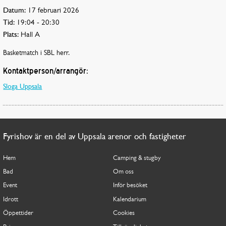
Datum:
17 februari 2026
Tid:
19:04 - 20:30
Plats:
Hall A
Basketmatch i SBL herr.
Kontaktperson/arrangör:
Sloga Uppsala
Fyrishov är en del av Uppsala arenor och fastigheter
Hem
Camping & stugby
Bad
Om oss
Event
Inför besöket
Idrott
Kalendarium
Öppettider
Cookies