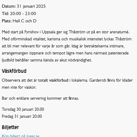
Datum:
31 januari 2025
Tid:
20:00 - 23:00
Plats:
Hall C och D
Med start på Fyrishov i Uppsala ger sig Thåström ut på en stor arenaturné.
Med oförminskad vitalitet, karisma och musikalisk intensitet lyckas Thåström
att bli mer relevant för varje år som går. Idag är betraktelserna intimare,
arrangemangen öppnare och tempot lägre men hans närmast patenterade
ljudbild behåller samma känsla av akut nödvändighet.
Väskförbud
Observera att det är
totalt väskförbud
i lokalerna. Garderob finns för kläder
men inte för väskor.
Bar och enklare servering kommer att finnas.
Torsdag 30 januari 20.00
Fredag 31 januari 20.00
Biljetter
Köp biljett på luger.se