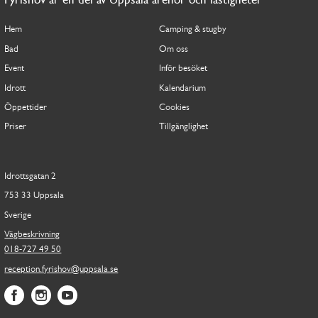
Fyrishov är en del av Uppsala arenor och fastigheter
Hem
Camping & stugby
Bad
Om oss
Event
Inför besöket
Idrott
Kalendarium
Öppettider
Cookies
Priser
Tillgänglighet
Idrottsgatan 2
753 33 Uppsala
Sverige
Vägbeskrivning
018-727 49 50
reception.fyrishov@uppsala.se