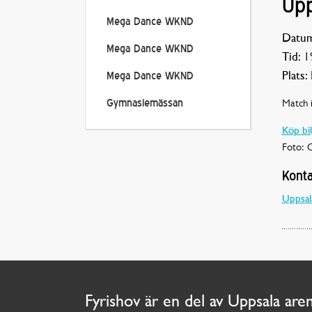
Upp
Mega Dance WKND
Datum
Mega Dance WKND
Tid:
19
Plats:
Mega Dance WKND
Match i
Gymnasiemässan
Köp bil
Foto: O
Konta
Uppsal
Fyrishov är en del av Uppsala are