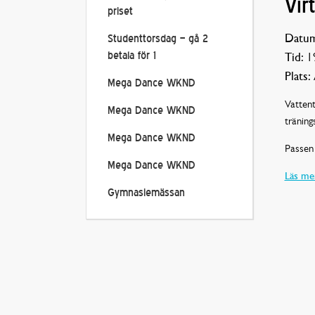
Vir
priset
Datum
Studenttorsdag – gå 2
betala för 1
Tid:
19
Plats:
Mega Dance WKND
Vattent
Mega Dance WKND
träning
Mega Dance WKND
Passen 
Mega Dance WKND
Läs mer
Gymnasiemässan