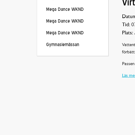
Vir
Mega Dance WKND
Datum
Mega Dance WKND
Tid:
07
Plats:
Mega Dance WKND
Vattent
Gymnasiemässan
förbätt
Passen 
Läs mer