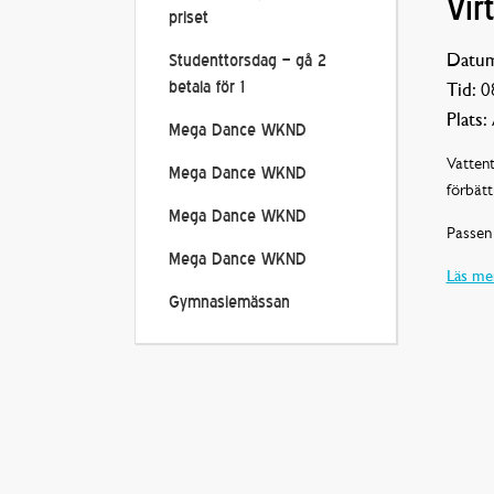
Vir
priset
Datum
Studenttorsdag – gå 2
betala för 1
Tid:
08
Plats:
Mega Dance WKND
Vattent
Mega Dance WKND
förbätt
Mega Dance WKND
Passen 
Mega Dance WKND
Läs mer
Gymnasiemässan