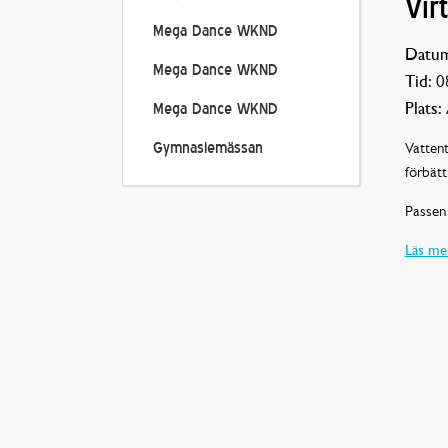
Vir
Mega Dance WKND
Datum
Mega Dance WKND
Tid:
08
Plats:
Mega Dance WKND
Vattent
Gymnasiemässan
förbätt
Passen 
Läs mer