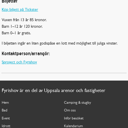
Biljetter
Köp biljett på Tickster
Vuxen från 13 år 85 kronor.
Barn 1
–
12 år 120 kronor.
Barn 0
–
1 år gratis.
I biljetten ingår en liten godispåse en lott med möjlighet till juliga vinster.
Kontaktperson/arrangör:
Sproject och Fyrishov
Fyrishov är en del av Uppsala arenor och fastigheter
Hem
Camping & stugby
Bad
Om oss
Event
Inför besöket
Idrott
Kalendarium