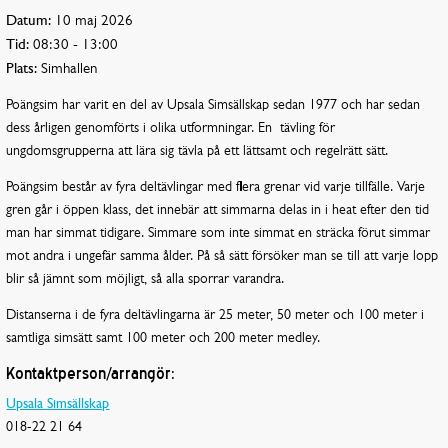
Datum:
10 maj 2026
Tid:
08:30 - 13:00
Plats:
Simhallen
Poängsim har varit en del av Upsala Simsällskap sedan 1977 och har sedan
dess årligen genomförts i olika utformningar. En tävling för
ungdomsgrupperna att lära sig tävla på ett lättsamt och regelrätt sätt.
Poängsim består av fyra deltävlingar med flera grenar vid varje tillfälle. Varje
gren går i öppen klass, det innebär att simmarna delas in i heat efter den tid
man har simmat tidigare. Simmare som inte simmat en sträcka förut simmar
mot andra i ungefär samma ålder. På så sätt försöker man se till att varje lopp
blir så jämnt som möjligt, så alla sporrar varandra.
Distanserna i de fyra deltävlingarna är 25 meter, 50 meter och 100 meter i
samtliga simsätt samt 100 meter och 200 meter medley.
Kontaktperson/arrangör:
Upsala Simsällskap
018-22 21 64