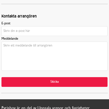
Kontakta arrangören
E-post
Meddelande
Skicka
Fyrishov är en del av Uppsala arenor och fastigheter