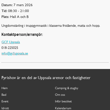
Datum:
7 mars 2026
Tid:
08:30 - 21:00
Plats:
Hall A och B
Ungdomstävling i truppgymnastik i klasserna fristående, matta och hopp.
Kontaktperson/arrangör:
GCF Uppsala
018-225025
info@gcfuppsala.se
Fyrishov är en del av Uppsala arenor och fastigheter
Hem
Camping & stugby
Bad
Om oss
Event
Inför besöket
Idrott
Kalendarium