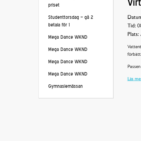
Vir
priset
Datum
Studenttorsdag – gå 2
betala för 1
Tid:
08
Plats:
Mega Dance WKND
Vattent
Mega Dance WKND
förbätt
Mega Dance WKND
Passen 
Mega Dance WKND
Läs mer
Gymnasiemässan