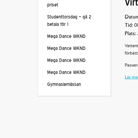
Vir
priset
Datum
Studenttorsdag – gå 2
betala för 1
Tid:
08
Plats:
Mega Dance WKND
Vattent
Mega Dance WKND
förbätt
Mega Dance WKND
Passen 
Mega Dance WKND
Läs mer
Gymnasiemässan