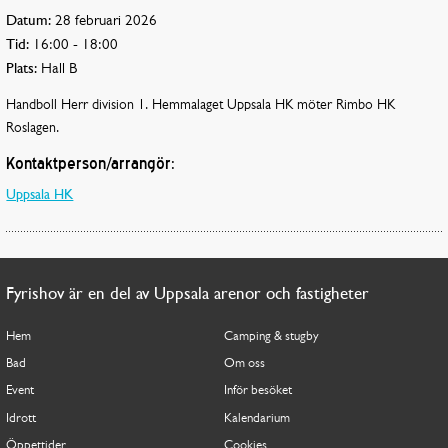
Datum:
28 februari 2026
Tid:
16:00 - 18:00
Plats:
Hall B
Handboll Herr division 1. Hemmalaget Uppsala HK möter Rimbo HK
Roslagen.
Kontaktperson/arrangör:
Uppsala HK
Fyrishov är en del av Uppsala arenor och fastigheter
Hem
Camping & stugby
Bad
Om oss
Event
Inför besöket
Idrott
Kalendarium
Öppettider
Cookies