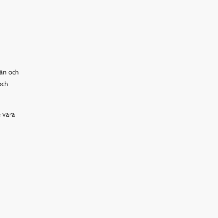
än och
och
e vara