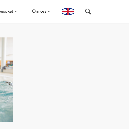
besöket
Om oss