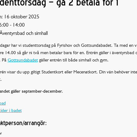
denttorsdag – gå 2 betala för 1
:
16 oktober 2025
:00 - 14:00
Äventyrsbad och simhall
sdagar har vi studenttorsdag på Fyrishov och Gottsundabadet. Ta med en v
e 14.00 så går ni två men betalar bara för en. Entrén gäller i äventyrsbad 
. På
Gottsundabadet
gäller entrén till både simhall och gym.
rén visar du upp giltigt Studentkort eller Mecenatkort. Din vän behöver int
.
andet gäller september-december.
bad
ider i badet
ktperson/arrangör:
v