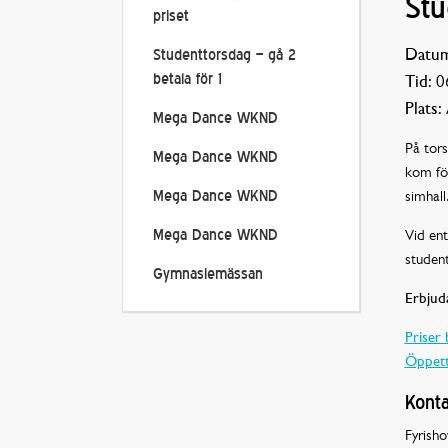
Stu
priset
Datum
Studenttorsdag – gå 2
betala för 1
Tid:
06
Plats:
Mega Dance WKND
På tor
Mega Dance WKND
kom för
simhall
Mega Dance WKND
Vid ent
Mega Dance WKND
student
Gymnasiemässan
Erbjud
Priser 
Öppett
Konta
Fyrisho