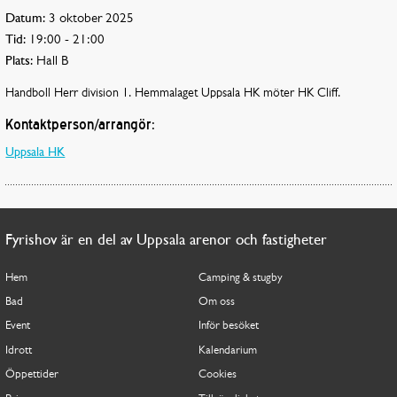
Datum:
3 oktober 2025
Tid:
19:00 - 21:00
Plats:
Hall B
Handboll Herr division 1. Hemmalaget Uppsala HK möter HK Cliff.
Kontaktperson/arrangör:
Uppsala HK
Fyrishov är en del av Uppsala arenor och fastigheter
Hem
Camping & stugby
Bad
Om oss
Event
Inför besöket
Idrott
Kalendarium
Öppettider
Cookies