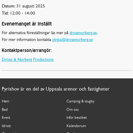
Datum:
31 augusti 2025
Tid:
12:00 - 14:00
Evenemanget är inställt
För alternativa föreställningar läs mer på
drosenorberg.se
.
För mer information kontakta
ulrika@drosenorberg.se
Kontaktperson/arrangör:
Dröse & Norberg Productions
Fyrishov är en del av Uppsala arenor och fastigheter
Hem
Camping & stugby
Bad
Om oss
Event
Inför besöket
Idrott
Kalendarium