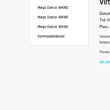
Vir
Mega Dance WKND
Datum
Mega Dance WKND
Tid:
08
Plats:
Mega Dance WKND
Vattent
Gymnasiemässan
förbätt
Passen 
Läs mer