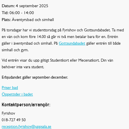
Datum:
4 september 2025
Tid:
06:00 - 14:00
Plats:
Äventyrsbad och simhall
På torsdagar har vi studenttorsdag på Fyrishov och Gottsundabadet. Ta med
en vän och kom före 14.00 så går ni två men betalar bara för en. Entrén
gäller i äventyrsbad och simhall. På
Gottsundabadet
gäller entrén till både
simhall och gym.
Vid entrén visar du upp giltigt Studentkort eller Mecenatkort. Din vän
behöver inte vara student.
Erbjudandet gäller september-december.
Priser bad
Öppettider i badet
Kontaktperson/arrangör:
Fyrishov
018-727 49 50
reception.fyrishov@uppsala.se