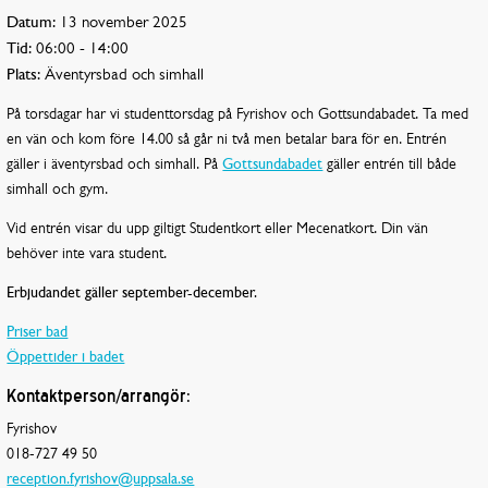
Datum:
13 november 2025
Tid:
06:00 - 14:00
Plats:
Äventyrsbad och simhall
På torsdagar har vi studenttorsdag på Fyrishov och Gottsundabadet. Ta med
en vän och kom före 14.00 så går ni två men betalar bara för en. Entrén
gäller i äventyrsbad och simhall. På
Gottsundabadet
gäller entrén till både
simhall och gym.
Vid entrén visar du upp giltigt Studentkort eller Mecenatkort. Din vän
behöver inte vara student.
Erbjudandet gäller september-december.
Priser bad
Öppettider i badet
Kontaktperson/arrangör:
Fyrishov
018-727 49 50
reception.fyrishov@uppsala.se