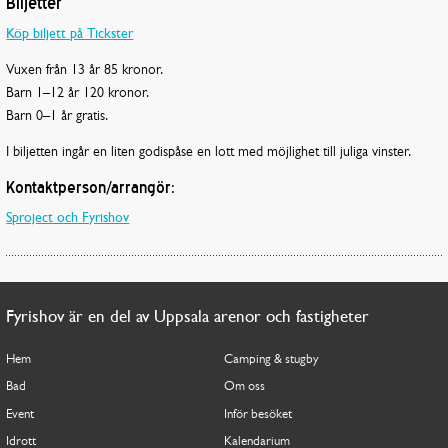
Biljetter
Köp biljett på Tickster
Vuxen från 13 år 85 kronor.
Barn 1
–
12 år 120 kronor.
Barn 0
–
1 år gratis.
I biljetten ingår en liten godispåse en lott med möjlighet till juliga vinster.
Kontaktperson/arrangör:
Sproject och Fyrishov
Fyrishov är en del av Uppsala arenor och fastigheter
Hem
Camping & stugby
Bad
Om oss
Event
Inför besöket
Idrott
Kalendarium