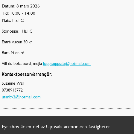
Datum:
8 mars 2026
Tid:
10:00 - 14:00
Plats:
Hall C
Storloppis i Hall C
Entré vuxen 30 kr
Barn fri entré
Vill du boka bord, mejla
loppisuppsala@hotmail.com
Kontaktperson/arrangör:
Susanne Wall
0738913772
utanby2@hotmail.com
Fyrishov är en del av Uppsala arenor och fastigheter